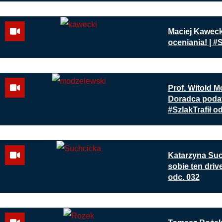
Maciej Kaweck
oceniania! | #S
Prof. Witold M
Doradca podat
#SzlakTrafił o
Katarzyna Su
sobie ten drive
odc. 032