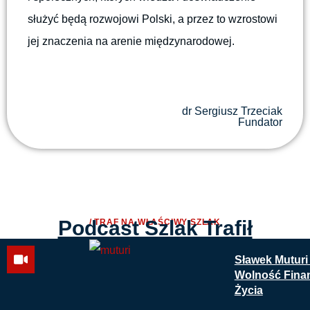
służyć będą rozwojowi Polski, a przez to wzrostowi
jej znaczenia na arenie międzynarodowej.
dr Sergiusz Trzeciak
Fundator
Podcast Szlak Trafił
/ TRAF NA WŁAŚCIWY SZLAK
Sławek Muturi
Wolność Finan
Życia