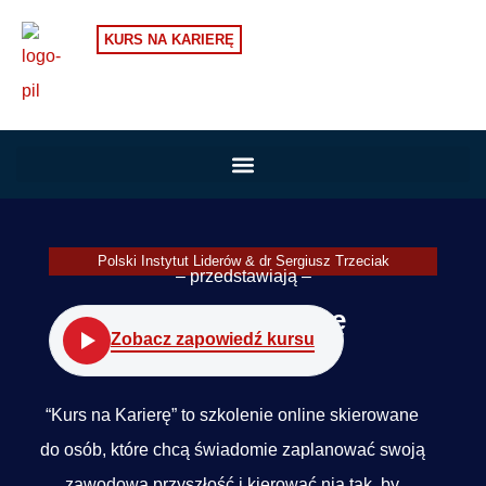
KURS NA KARIERĘ
Polski Instytut Liderów & dr Sergiusz Trzeciak
– przedstawiają –
Kurs na karierę
Zobacz zapowiedź kursu
“Kurs na Karierę” to szkolenie online skierowane
do osób, które chcą świadomie zaplanować swoją
zawodową przyszłość i kierować nią tak, by