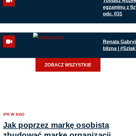
Tomasz Rożek
egzaminu z fizy
odc. 031
Renata Gabryj
blizną | #Szlak
ZOBACZ WSZYSTKIE
/PR W NGO
Jak poprzez markę osobistą
zbudować markę organizacji