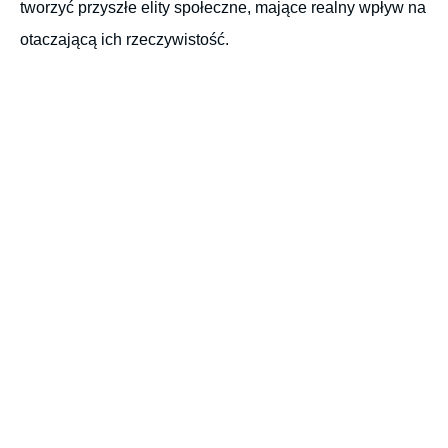
tworzyć przyszłe elity społeczne, mające realny wpływ na
otaczającą ich rzeczywistość.
/POLSKI INSTYTUT LIDERÓW
Cele fundacji