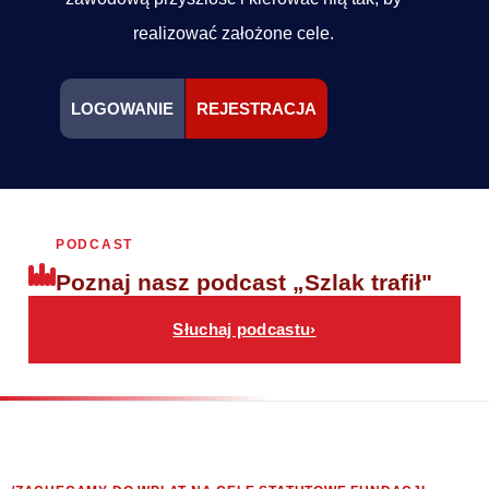
realizować założone cele.
LOGOWANIE
REJESTRACJA
PODCAST
Poznaj nasz podcast „Szlak trafił"
Słuchaj podcastu
›